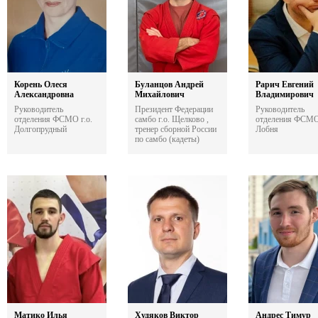
Корень Олеся
Буланцов Андрей
Рарич Евгений
Александровна
Михайлович
Владимирович
Руководитель
Президент Федерации
Руководитель
отделения ФСМО г.о.
самбо г.о. Щелково ,
отделения ФСМО 
Долгопрудный
тренер сборной России
Лобня
по самбо (кадеты)
Матико Илья
Худяков Виктор
Андрес Тимур