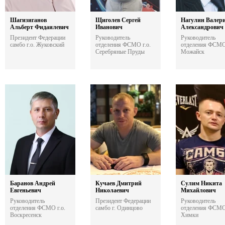
Шагизиганов
Щиголев Сергей
Нагулин Валер
Альберт Фидаилевич
Иванович
Александрович
Президент Федерации
Руководитель
Руководитель
самбо г.о. Жуковский
отделения ФСМО г.о.
отделения ФСМО 
Серебряные Пруды
Можайск
Баранов Андрей
Кучаев Дмитрий
Сулим Никита
Евгеньевич
Николаевич
Михайлович
Руководитель
Президент Федерации
Руководитель
отделения ФСМО г.о.
самбо г. Одинцово
отделения ФСМО 
Воскресенск
Химки