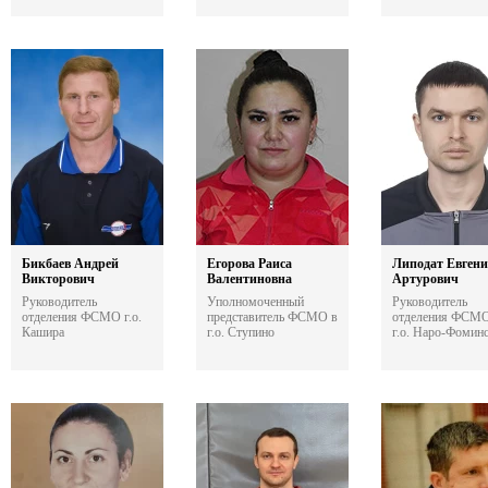
Бикбаев Андрей
Егорова Раиса
Липодат Евген
Викторович
Валентиновна
Артурович
Руководитель
Уполномоченный
Руководитель
отделения ФСМО г.о.
представитель ФСМО в
отделения ФСМО
Кашира
г.о. Ступино
г.о. Наро-Фомин