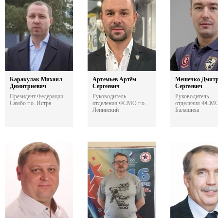
Каракулак Михаил
Артемьев Артём
Мешечко Дмит
Димитриевич
Сергеевич
Сергеевич
Президент Федерации
Руководитель
Руководитель
Самбо г.о. Истра
отделения ФСМО г.о.
отделения ФСМО
Ленинский
Балашиха