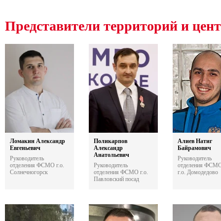
Представители территорий и цен
Ломакин Александр
Поликарпов
Алиев Натиг
Евгеньевич
Александр
Байрамович
Анатольевич
Руководитель
Руководитель
отделения ФСМО г.о.
Руководитель
отделения ФСМО
Солнечногорск
отделения ФСМО г.о.
г.о. Домодедово
Павловский посад