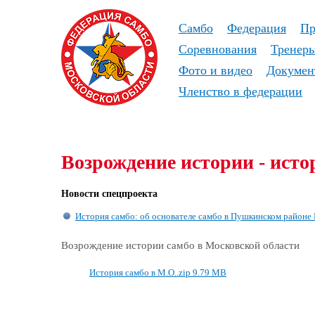
Самбо
Федерация
Пр
Соревнования
Тренер
Фото и видео
Докумен
Членство в федерации
Возрождение истории - исто
Новости спецпроекта
История самбо: об основателе самбо в Пушкинском районе
Возрождение истории самбо в Московской области
История самбо в М.О..zip
9.79 MB