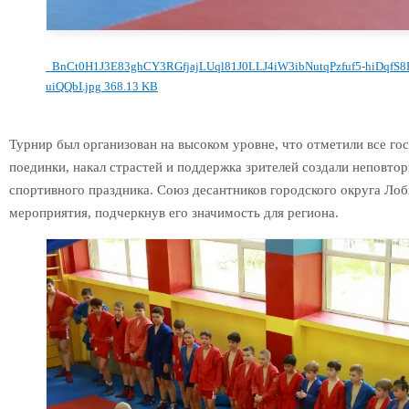
_BnCt0H1J3E83ghCY3RGfjajLUql81J0LLJ4iW3ibNutqPzfuf5-hiDqf
uiQQbI.jpg
368.13 KB
Турнир был организован на высоком уровне, что отметили все го
поединки, накал страстей и поддержка зрителей создали неповт
спортивного праздника. Союз десантников городского округа Лоб
мероприятия, подчеркнув его значимость для региона.