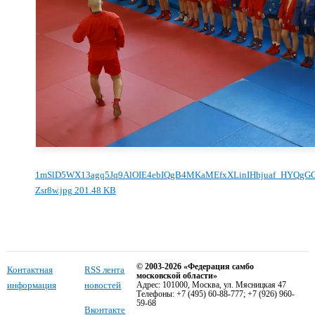
1mSlD5WX13agq5Jq9AlOIE4ebIQgB4MKaMEfxXLinIHhjuaf_HYQgGC
Zsr8w.jpg
201.48 KB
© 2003-2026 «Федерация самбо
Контактная
RSS лента
московской области»
информация
новостей
Адрес: 101000, Москва, ул. Мясницкая 47
Телефоны: +7 (495) 60-88-777; +7 (926) 960-
59-68
Вконтакте